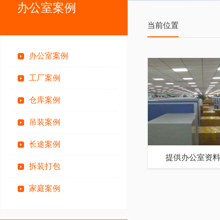
办公室案例
当前位置
办公室案例
工厂案例
仓库案例
吊装案例
长途案例
提供办公室资
拆装打包
家庭案例