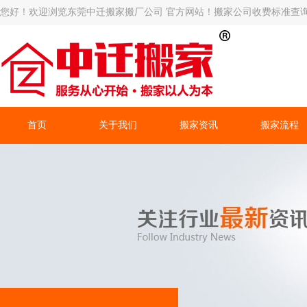
您好！欢迎浏览东莞中迁搬家搬厂公司 官方网站！搬家公司收费标准查
首页
关于我们
搬家资讯
搬家流程