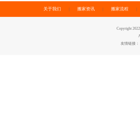
关于我们
搬家资讯
搬家流程
|
|
|
Copyrigh
A
友情链接