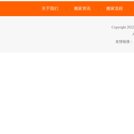
关于我们
搬家资讯
搬家流程
|
|
|
Copyrigh
A
友情链接