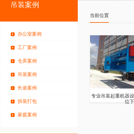
吊装案例
当前位置
办公室案例
工厂案例
仓库案例
吊装案例
长途案例
专业吊装起重机器
拆装打包
位
家庭案例